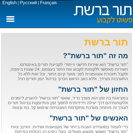
English
Русский
Français
|
|
תור ברשת
מה זה "תור ברשת"?
"תור ברשת" הוא שירות חדשני וייחודי לקביעת תורים באינטרנט.
השירות מאפשר ללקוחות לקבוע את התור בעצמם, 24 שעות ביממה,
ולקבל תזכורת אוטומטית לפני מועד קיום התור, וכל זאת ללא כל
התערבות מצידך, וללא כאב הראש הכרוך בניהול יומן תורים רגיל.
החזון של "תור ברשת"
במציאות בה זמן הוא מצרך נדיר, שואף "תור ברשת" להעניק ליומנים
וללקוחותיהם דרך יעילה וידידותית לחסוך זמן והתיומןות בניהול תורים.
לצורך זה פותחה מערכת מתקדמת המבטיחה שימוש קל, נוח ובטוח.
האנשים של "תור ברשת"
כדי לעמוד בסטנדרט הגבוה ביותר של מקצוענות ושירות, הורכב צוות
"תור ברשת" מאנשי מקצוע מעולים, בעלי ניסיון רב ויכולות בפיתוח,