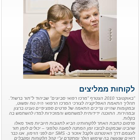
לקוחות ממליצים
"באוקטובר 2010 הצטרף "מרכז רפואי סביונים" שביהוד ל"תור ברשת".
תהליך התאמת האפליקציה לצורכי המרכז הרפואי היה נוח ופשוט,
ובמקומות שהיינו צריכים התאמה של פרטים ספציפיים נענינו ברצון
ובמהירות. התוכנה ידידותית למשתמש והמזכירות למדו להשתמש בה
בקלות.
פרסום כתובת האתר ללקוחותינו הביא לתגובות חיוביות מאד מאלו
שהבינו שבמקום לבזבז זמן המתנה למענה טלפוני – יכולים לזמן תור
לעצמם דרך האינטרנט ולקבל אזכור ב- SMS יום לפני הזימון. אנו כבר
רואים שנעשה בה שימוש הולך ומתקדם ע"י קהל הלקוחות ומקבלים