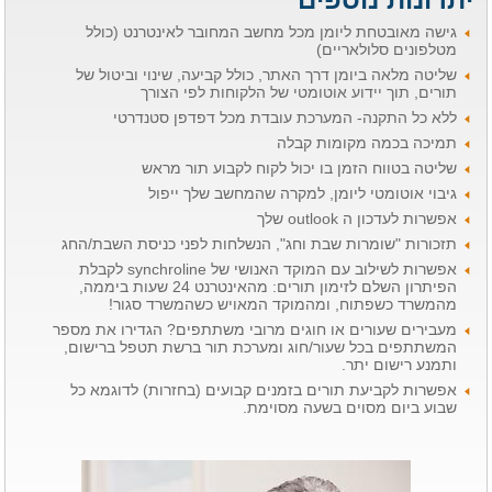
גישה מאובטחת ליומן מכל מחשב המחובר לאינטרנט (כולל
מטלפונים סלולאריים)
שליטה מלאה ביומן דרך האתר, כולל קביעה, שינוי וביטול של
תורים, תוך יידוע אוטומטי של הלקוחות לפי הצורך
ללא כל התקנה- המערכת עובדת מכל דפדפן סטנדרטי
תמיכה בכמה מקומות קבלה
שליטה בטווח הזמן בו יכול לקוח לקבוע תור מראש
גיבוי אוטומטי ליומן, למקרה שהמחשב שלך ייפול
אפשרות לעדכון ה outlook שלך
תזכורות "שומרות שבת וחג", הנשלחות לפני כניסת השבת/החג
אפשרות לשילוב עם המוקד האנושי של synchroline לקבלת
הפיתרון השלם לזימון תורים: מהאינטרנט 24 שעות ביממה,
מהמשרד כשפתוח, ומהמוקד המאויש כשהמשרד סגור!
מעבירים שעורים או חוגים מרובי משתתפים? הגדירו את מספר
המשתתפים בכל שעור/חוג ומערכת תור ברשת תטפל ברישום,
ותמנע רישום יתר.
אפשרות לקביעת תורים בזמנים קבועים (בחזרות) לדוגמא כל
שבוע ביום מסוים בשעה מסוימת.