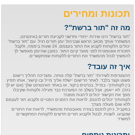
תכונות ומחירים
מה זה "תור ברשת"?
"תור ברשת" הינו שירות ייחודי וחדשני לקביעת תורים באינטרנט,
המשחרר אותך מכאב הראש שבניהול יומן תורים רגיל. עם "תור ברשת"
יכולים הלקוחות לקבוע את התור בעצמם, 24 שעות ביממה, ולקבל
תזכורת אוטומטית לפני מועד קיום התור. כמובן שהיומן מאפשר לך
להמשיך לנהל מהמשרד את התורים ללקוחות שמתקשרים.
איך זה עובד?
ההצטרפות לשירותי "תור ברשת" קלה ונוחה, ומצריכה תהליך רישום
פשוט וקצר בלבד. לאחר הרישום יישלח אליך מייל ובו קישור, אותו תפיץ
בין לקוחותיך- במייל, בכרטיס ביקור, או באתר האינטרנט שלך (אם יש לך
כזה). לא ייאמן, אבל בשלב זה המערכת כבר פעילה ולקוחות שקיבלו
ממך את הקישור יכולים ליהנות ממנה!
לקוחותיך יכולים להכנס, לראות את הזמנים הפנויים ולקבוע תור לעצמם
ללא שום פעולה מצדך.
במקביל, ניתן להכנס בצורה מאובטחת מהמשרד, לראות את התורים
שנקבעו, לשנות, לבטל ולקבוע תורים חדשים ללקוחות המתקשרים
למשרד.
יתרונות נוספים